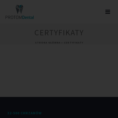
CERTYFIKATY
STRONA GŁÓWNA
»
CERTYFIKATY
32-500 CHRZANÓW